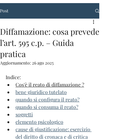
Post
Diffamazione: cosa prevede
l’art. 595 c.p. – Guida
pratica
Aggiornamento:
26 ago 2025
Indice: 
Cos'è il reato di diffamazione ?
bene giuridico tutelato
quando si configura il reato?
quando si consuma il reato?
soggetti
elemento psicologico
cause di giustificazione: esercizio 
del diritto di cronaca e di critica