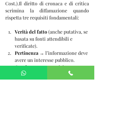
Cost.).Il diritto di cronaca e di critica 
scrimina la diffamazione quando 
rispetta tre requisiti fondamentali:
Verità del fatto
 (anche putativa, se 
basata su fonti attendibili e 
verificate).
Pertinenza
 → l’informazione deve 
avere un interesse pubblico.
Continenza
 → esposizione 
corretta e rispettosa, priva di 
eccessi offensivi.
La 
critica
 gode di maggiore elasticità, 
ma resta soggetta ai limiti di verità, 
pertinenza e continenza.
Assistenza legale per casi 