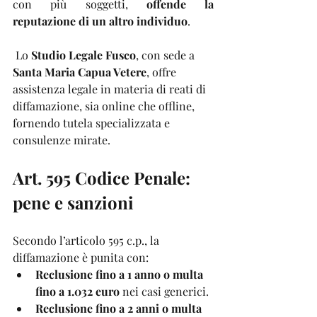
con più soggetti, 
offende la 
reputazione di un altro individuo
.
 Lo 
Studio Legale Fusco
, con sede a 
Santa Maria Capua Vetere
, offre 
assistenza legale in materia di reati di 
diffamazione, sia online che offline, 
fornendo tutela specializzata e 
consulenze mirate.
Art. 595 Codice Penale: 
pene e sanzioni
Secondo l’articolo 595 c.p., la 
diffamazione è punita con:
Reclusione fino a 1 anno o multa 
fino a 1.032 euro
 nei casi generici.
Reclusione fino a 2 anni o multa 