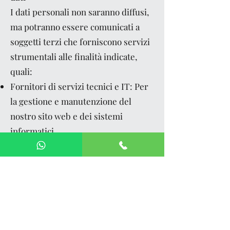
I dati personali non saranno diffusi,
ma potranno essere comunicati a
soggetti terzi che forniscono servizi
strumentali alle finalità indicate,
quali:
Fornitori di servizi tecnici e IT: Per
la gestione e manutenzione del
nostro sito web e dei sistemi
informatici.
Collaboratori e consulenti legali: Per
l'erogazione dei servizi legali
richiesti.
Autorità competenti: In caso di
adempimento di obblighi legali o su
richiesta delle stesse.