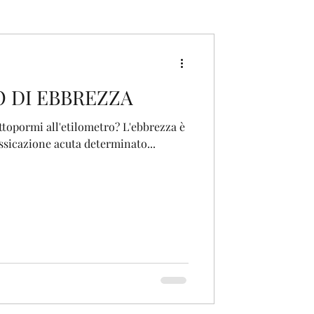
O DI EBBREZZA
ottopormi all'etilometro? L'ebbrezza è
ossicazione acuta determinato...